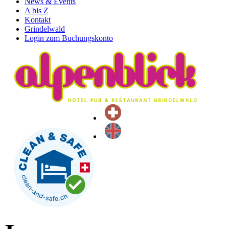
News & Events
A bis Z
Kontakt
Grindelwald
Login zum Buchungskonto